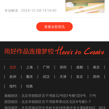
专业解读 · 2024-12-09 13:14:50
查看全部资讯
北京
上海
广州
深圳
成都
南京
杭州
重庆
武汉
天津
东京
郑州
纽约
伦敦
旗舰校区：北京市朝阳区百子湾路32号院1号楼1层9号、11号
国贸校区：北京市朝阳区百子湾路苹果社区北区6号楼5-7
海淀校区：北京市海淀区中关村大街19号新中关大厦B座902、903、