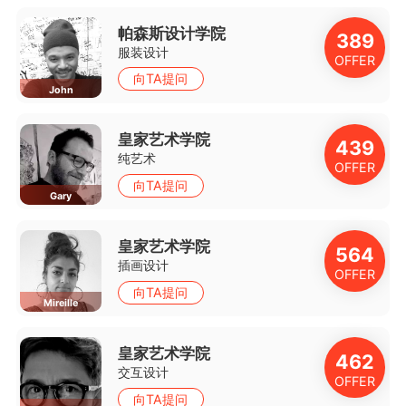
帕森斯设计学院
2
389
服装设计
R
OFFER
向TA提问
John
皇家艺术学院
5
439
纯艺术
R
OFFER
向TA提问
Gary
皇家艺术学院
564
插画设计
R
OFFER
向TA提问
Mireille
皇家艺术学院
5
462
交互设计
R
OFFER
向TA提问